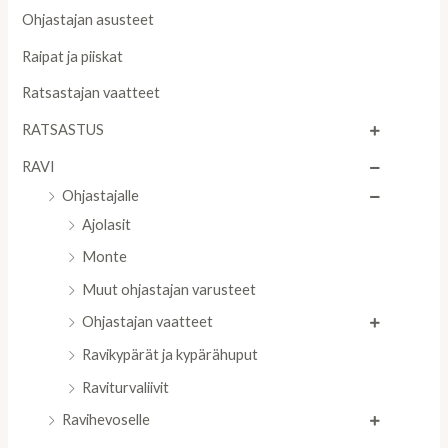
Ohjastajan asusteet
Raipat ja piiskat
Ratsastajan vaatteet
RATSASTUS
RAVI
Ohjastajalle
Ajolasit
Monte
Muut ohjastajan varusteet
Ohjastajan vaatteet
Ravikypärät ja kypärähuput
Raviturvaliivit
Ravihevoselle