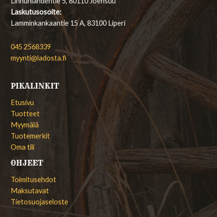
Linnunlahdentie 5, 80110 Joensuu
Laskutusosoite:
Lamminkankaantie 15 A, 83100 Liperi
045 2568339
myynti@ladosta.fi
PIKALINKIT
Etusivu
Tuotteet
Myymälä
Tuotemerkit
Oma tili
OHJEET
Toimitusehdot
Maksutavat
Tietosuojaseloste