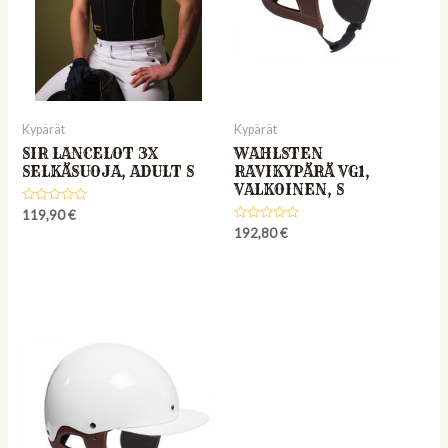
Kypärät
Kypärät
SIR LANCELOT 3X
WAHLSTEN
SELKÄSUOJA, ADULT S
RAVIKYPÄRÄ VG1,
VALKOINEN, S
Rated
119,90
€
0
Rated
192,80
€
out
0
of
out
5
of
5