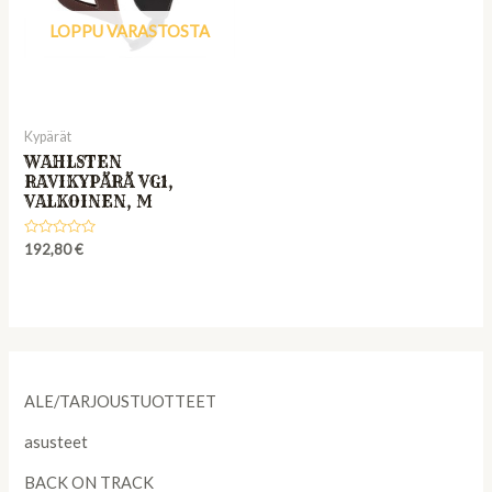
LOPPU VARASTOSTA
Kypärät
WAHLSTEN
RAVIKYPÄRÄ VG1,
VALKOINEN, M
Rated
192,80
€
0
out
of
5
ALE/TARJOUSTUOTTEET
asusteet
BACK ON TRACK