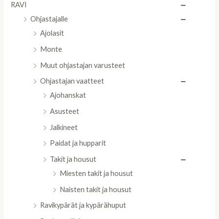
RAVI
Ohjastajalle
Ajolasit
Monte
Muut ohjastajan varusteet
Ohjastajan vaatteet
Ajohanskat
Asusteet
Jalkineet
Paidat ja hupparit
Takit ja housut
Miesten takit ja housut
Naisten takit ja housut
Ravikypärät ja kypärähuput