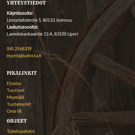
YHTEYSTIEDOT
Käyntiosoite:
Linnunlahdentie 5, 80110 Joensuu
Laskutusosoite:
Lamminkankaantie 15 A, 83100 Liperi
045 2568339
myynti@ladosta.fi
PIKALINKIT
Etusivu
Tuotteet
Myymälä
Tuotemerkit
Oma tili
OHJEET
Toimitusehdot