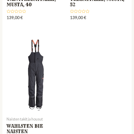
MUSTA, 40
52
Rated
Rated
139,00
€
139,00
€
0
0
out
out
of
of
5
5
Naisten takit ja housut
WAHLSTEN BIE
NAISTEN