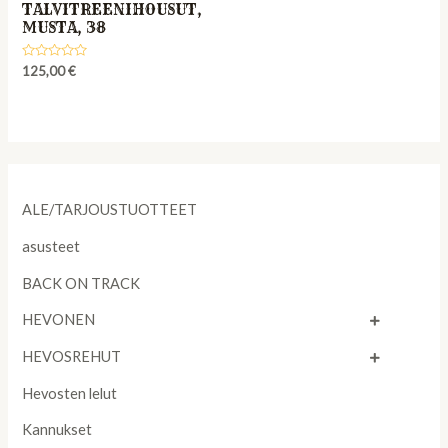
TALVITREENIHOUSUT,
MUSTA, 38
Rated
125,00
€
0
out
of
5
ALE/TARJOUSTUOTTEET
asusteet
BACK ON TRACK
HEVONEN
HEVOSREHUT
Hevosten lelut
Kannukset