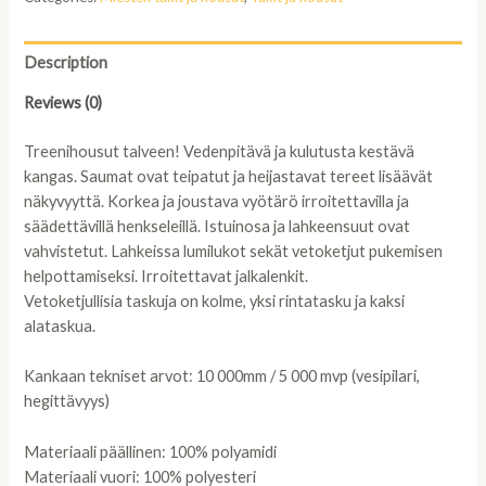
talvitreenihousut,
musta
50
Description
quantity
Reviews (0)
Treenihousut talveen! Vedenpitävä ja kulutusta kestävä
kangas. Saumat ovat teipatut ja heijastavat tereet lisäävät
näkyvyyttä. Korkea ja joustava vyötärö irroitettavilla ja
säädettävillä henkseleillä. Istuinosa ja lahkeensuut ovat
vahvistetut. Lahkeissa lumilukot sekät vetoketjut pukemisen
helpottamiseksi. Irroitettavat jalkalenkit.
Vetoketjullisia taskuja on kolme, yksi rintatasku ja kaksi
alataskua.
Kankaan tekniset arvot: 10 000mm / 5 000 mvp (vesipilari,
hegittävyys)
Materiaali päällinen: 100% polyamidi
Materiaali vuori: 100% polyesteri