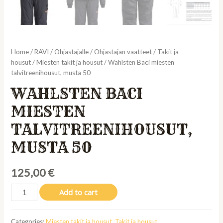
Home
/
RAVI
/
Ohjastajalle
/
Ohjastajan vaatteet
/
Takit ja
housut
/
Miesten takit ja housut
/ Wahlsten Baci miesten
talvitreenihousut, musta 50
WAHLSTEN BACI
MIESTEN
TALVITREENIHOUSUT,
MUSTA 50
125,00
€
Wahlsten
Add to cart
Baci
miesten
Categories:
Miesten takit ja housut
,
Takit ja housut