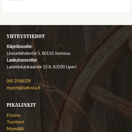
YHTEYSTIEDOT
Käyntiosoite:
Linnunlahdentie 5, 80110 Joensuu
Laskutusosoite:
Lamminkankaantie 15 A, 83100 Liperi
045 2568339
myynti@ladosta.fi
PIKALINKIT
Etusivu
Tuotteet
Myymälä