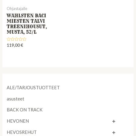
Ohjastajalle
WAHLSTEN BACI
MIESTEN TALVI
TREENIHOUSUT,
MUSTA, 52/L
Rated
119,00
€
0
out
of
5
ALE/TARJOUSTUOTTEET
asusteet
BACK ON TRACK
HEVONEN
HEVOSREHUT