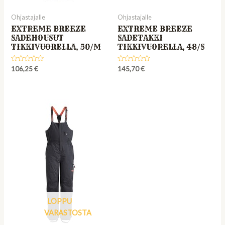
Ohjastajalle
Ohjastajalle
EXTREME BREEZE
EXTREME BREEZE
SADEHOUSUT
SADETAKKI
TIKKIVUORELLA, 50/M
TIKKIVUORELLA, 48/S
Rated
Rated
106,25
€
145,70
€
0
0
out
out
of
of
5
5
LOPPU
VARASTOSTA