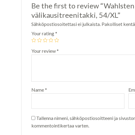
Be the first to review “Wahlste
välikausitreenitakki, 54/XL”
Sähköpostiosoitettasi ei julkaista.
Pakolliset kent
Your rating
*
Your review
*
Name
*
Em
Tallenna nimeni, sähköpostiosoitteeni ja sivusto
kommentointikertaa varten.