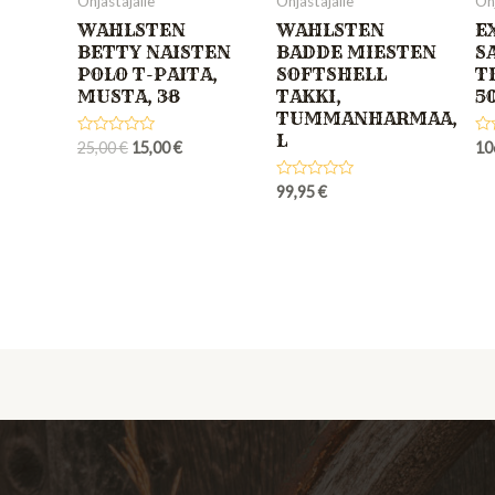
Ohjastajalle
Ohjastajalle
Ohj
WAHLSTEN
WAHLSTEN
E
BETTY NAISTEN
BADDE MIESTEN
S
POLO T-PAITA,
SOFTSHELL
T
MUSTA, 38
TAKKI,
5
TUMMANHARMAA,
L
Rated
Ra
25,00
€
15,00
€
10
0
0
out
out
of
of
Rated
99,95
€
5
5
0
out
of
5