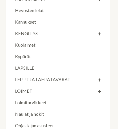
Hevosten lelut
Kannukset
KENGITYS
Kuolaimet
Kypärät
LAPSILLE
LELUT JA LAHJATAVARAT
LOIMET
Loimitarvikkeet
Naulat ja hokit
Ohjastajan asusteet