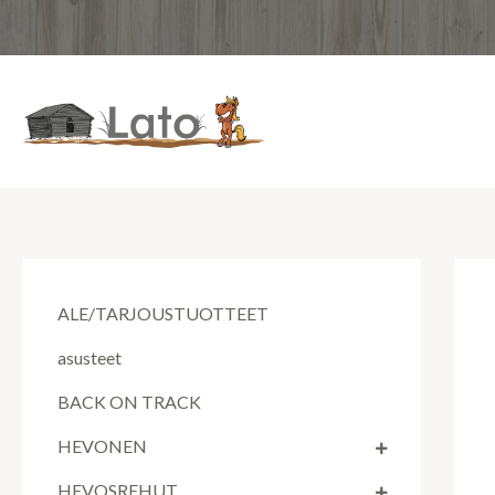
Siirry
sisältöön
ALE/TARJOUSTUOTTEET
asusteet
BACK ON TRACK
HEVONEN
HEVOSREHUT