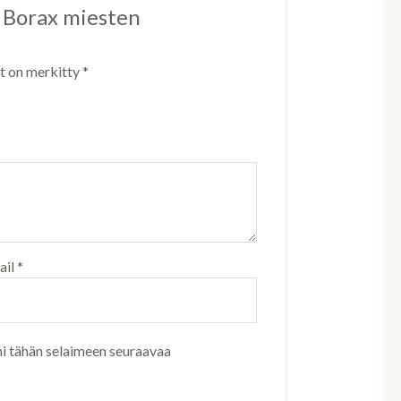
n Borax miesten
ät on merkitty
*
ail
*
ni tähän selaimeen seuraavaa