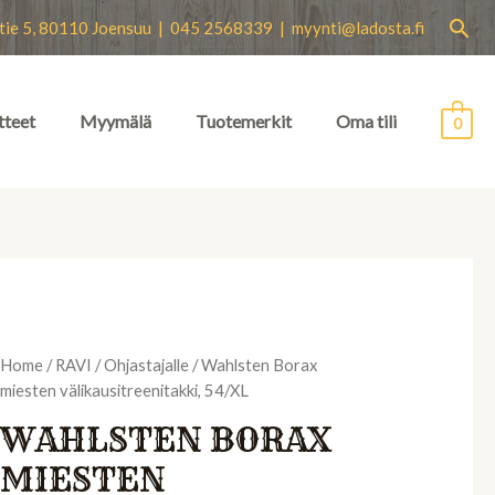
Hae
tie 5, 80110 Joensuu | 045 2568339 |
myynti@ladosta.fi
tteet
Myymälä
Tuotemerkit
Oma tili
0
Home
/
RAVI
/
Ohjastajalle
/ Wahlsten Borax
miesten välikausitreenitakki, 54/XL
WAHLSTEN BORAX
MIESTEN