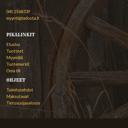
045 2568339
myynti@ladosta.fi
PIKALINKIT
Etusivu
Tuotteet
Myymälä
Tuotemerkit
Oma tili
OHJEET
Toimitusehdot
Maksutavat
Tietosuojaseloste