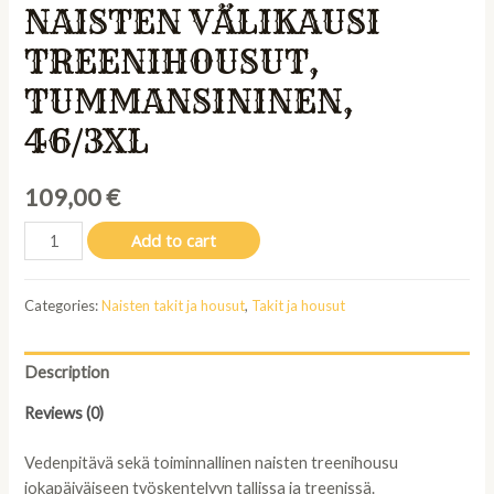
NAISTEN VÄLIKAUSI
TREENIHOUSUT,
TUMMANSININEN,
46/3XL
109,00
€
Wahlsten
Add to cart
Brookit
naisten
Categories:
Naisten takit ja housut
,
Takit ja housut
välikausi
treenihousut,
tummansininen,
Description
46/3XL
quantity
Reviews (0)
Vedenpitävä sekä toiminnallinen naisten treenihousu
jokapäiväiseen työskentelyyn tallissa ja treenissä.