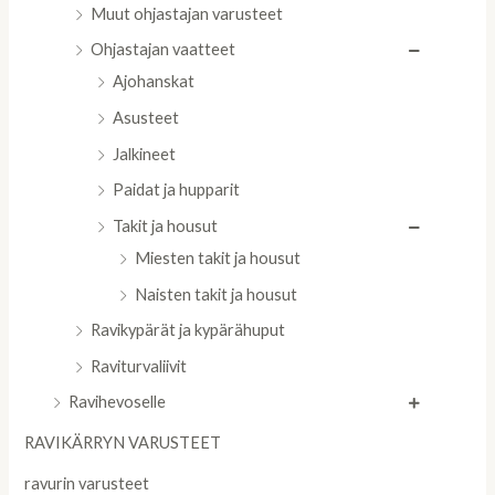
Muut ohjastajan varusteet
Ohjastajan vaatteet
Ajohanskat
Asusteet
Jalkineet
Paidat ja hupparit
Takit ja housut
Miesten takit ja housut
Naisten takit ja housut
Ravikypärät ja kypärähuput
Raviturvaliivit
Ravihevoselle
RAVIKÄRRYN VARUSTEET
ravurin varusteet