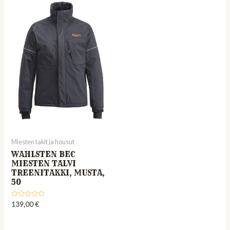
Miesten takit ja housut
WAHLSTEN BEC
MIESTEN TALVI
TREENITAKKI, MUSTA,
50
Rated
139,00
€
0
out
of
5