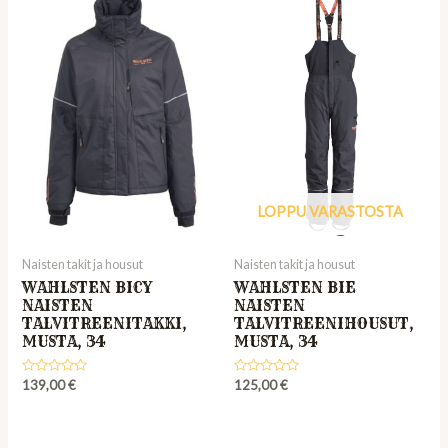
LOPPU VARASTOSTA
Naisten takit ja housut
Naisten takit ja housut
WAHLSTEN BICY
WAHLSTEN BIE
NAISTEN
NAISTEN
TALVITREENITAKKI,
TALVITREENIHOUSUT,
MUSTA, 34
MUSTA, 34
Rated
Rated
139,00
€
125,00
€
0
0
out
out
of
of
5
5