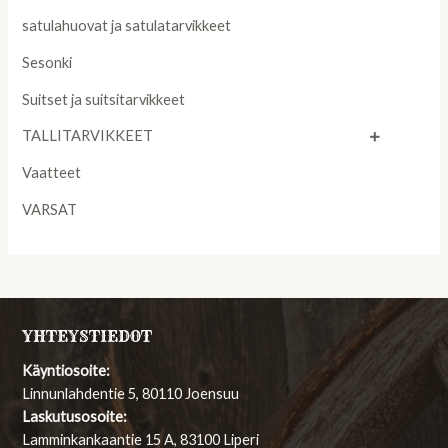
satulahuovat ja satulatarvikkeet
Sesonki
Suitset ja suitsitarvikkeet
TALLITARVIKKEET
Vaatteet
VARSAT
YHTEYSTIEDOT
Käyntiosoite:
Linnunlahdentie 5, 80110 Joensuu
Laskutusosoite:
Lamminkankaantie 15 A, 83100 Liperi