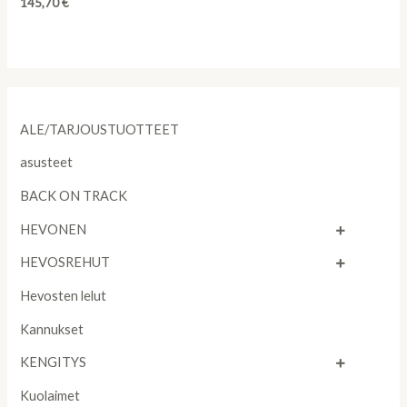
Rated
145,70
€
0
out
of
5
ALE/TARJOUSTUOTTEET
asusteet
BACK ON TRACK
HEVONEN
HEVOSREHUT
Hevosten lelut
Kannukset
KENGITYS
Kuolaimet