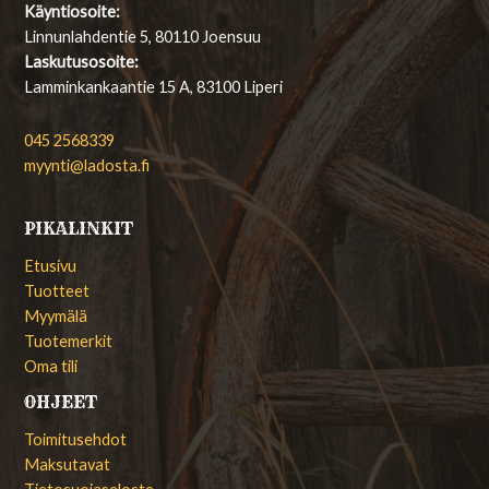
Käyntiosoite:
Linnunlahdentie 5, 80110 Joensuu
Laskutusosoite:
Lamminkankaantie 15 A, 83100 Liperi
045 2568339
myynti@ladosta.fi
PIKALINKIT
Etusivu
Tuotteet
Myymälä
Tuotemerkit
Oma tili
OHJEET
Toimitusehdot
Maksutavat