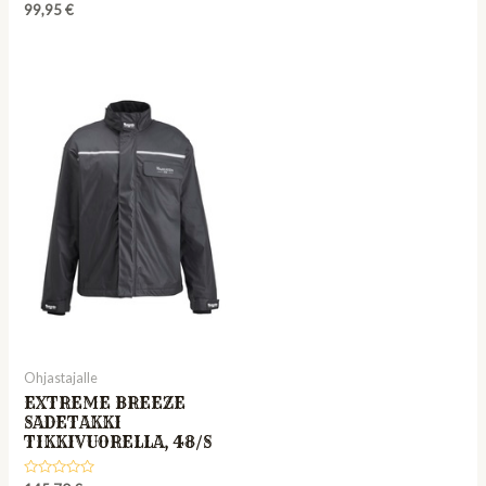
0
Rated
99,95
€
out
0
of
out
5
of
5
Ohjastajalle
EXTREME BREEZE
SADETAKKI
TIKKIVUORELLA, 48/S