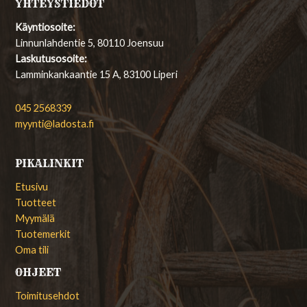
YHTEYSTIEDOT
Käyntiosoite:
Linnunlahdentie 5, 80110 Joensuu
Laskutusosoite:
Lamminkankaantie 15 A, 83100 Liperi
045 2568339
myynti@ladosta.fi
PIKALINKIT
Etusivu
Tuotteet
Myymälä
Tuotemerkit
Oma tili
OHJEET
Toimitusehdot