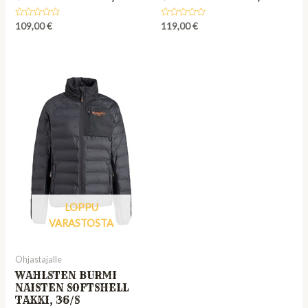
Rated
Rated
109,00
€
119,00
€
0
0
out
out
of
of
5
5
LOPPU
VARASTOSTA
Ohjastajalle
WAHLSTEN BURMI
NAISTEN SOFTSHELL
TAKKI, 36/S