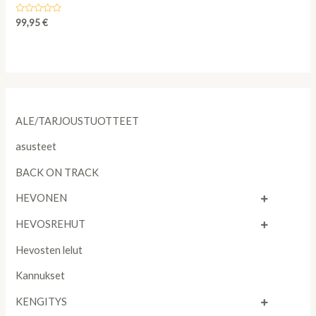
Rated
99,95
€
0
out
of
5
ALE/TARJOUSTUOTTEET
asusteet
BACK ON TRACK
HEVONEN
HEVOSREHUT
Hevosten lelut
Kannukset
KENGITYS