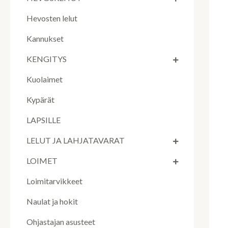
Hevosten lelut
Kannukset
KENGITYS
Kuolaimet
Kypärät
LAPSILLE
LELUT JA LAHJATAVARAT
LOIMET
Loimitarvikkeet
Naulat ja hokit
Ohjastajan asusteet