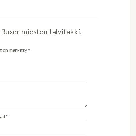
 Buxer miesten talvitakki,
ät on merkitty
*
ail
*