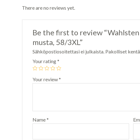
There are no reviews yet.
Be the first to review “Wahlsten
musta, 58/3XL”
Sähköpostiosoitettasi ei julkaista.
Pakolliset kent
Your rating
*
Your review
*
Name
*
Em