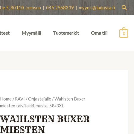
Hae
tie 5, 80110 Joensuu | 045 2568339 |
myynti@ladosta.fi
tteet
Myymälä
Tuotemerkit
Oma tili
0
Home
/
RAVI
/
Ohjastajalle
/ Wahlsten Buxer
miesten talvitakki, musta, 58/3XL
WAHLSTEN BUXER
MIESTEN