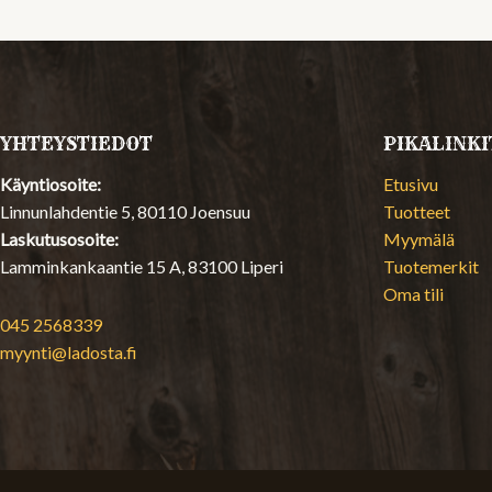
YHTEYSTIEDOT
PIKALINKI
Käyntiosoite:
Etusivu
Linnunlahdentie 5, 80110 Joensuu
Tuotteet
Laskutusosoite:
Myymälä
Lamminkankaantie 15 A, 83100 Liperi
Tuotemerkit
Oma tili
045 2568339
myynti@ladosta.fi