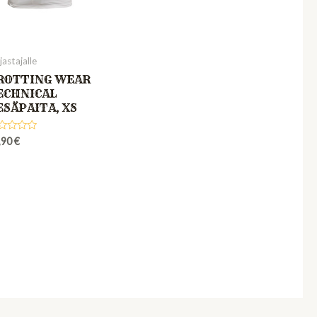
astajalle
ROTTING WEAR
ECHNICAL
ESÄPAITA, XS
ted
,90
€