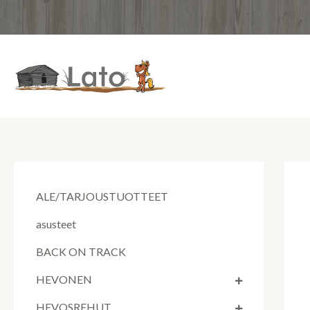
Siirry
sisältöön
ALE/TARJOUSTUOTTEET
asusteet
BACK ON TRACK
HEVONEN
HEVOSREHUT