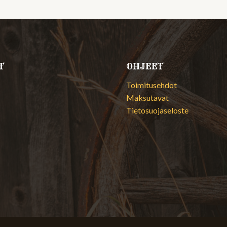
T
OHJEET
Toimitusehdot
Maksutavat
Tietosuojaseloste