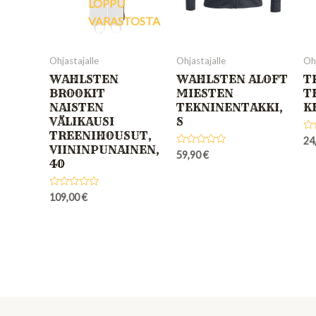
LOPPU
VARASTOSTA
Ohjastajalle
Ohjastajalle
Ohj
WAHLSTEN
WAHLSTEN ALOFT
T
BROOKIT
MIESTEN
T
NAISTEN
TEKNINENTAKKI,
K
VÄLIKAUSI
S
TREENIHOUSUT,
Ra
24
VIININPUNAINEN,
0
Rated
59,90
€
out
40
0
of
out
5
of
5
Rated
109,00
€
0
out
of
5