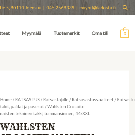
Hae
tie 5, 80110 Joensuu | 045 2568339 |
myynti@ladosta.fi
tteet
Myymälä
Tuotemerkit
Oma tili
0
Home
/
RATSASTUS
/
Ratsastajalle
/
Ratsasastusvaatteet
/
Ratsastu
takit, paidat ja puserot
/ Wahlsten Crocoite
naisten tekninen takki, tummansininen, 44/XXL
WAHLSTEN