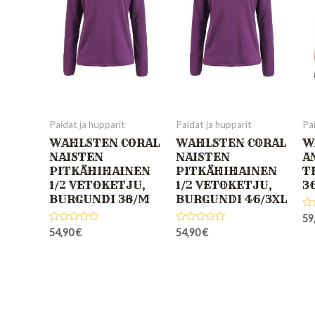
Paidat ja hupparit
Paidat ja hupparit
Pai
WAHLSTEN CORAL
WAHLSTEN CORAL
W
NAISTEN
NAISTEN
A
PITKÄHIHAINEN
PITKÄHIHAINEN
T
1/2 VETOKETJU,
1/2 VETOKETJU,
3
BURGUNDI 38/M
BURGUNDI 46/3XL
Ra
59
0
Rated
Rated
54,90
€
54,90
€
out
0
0
of
out
out
5
of
of
5
5