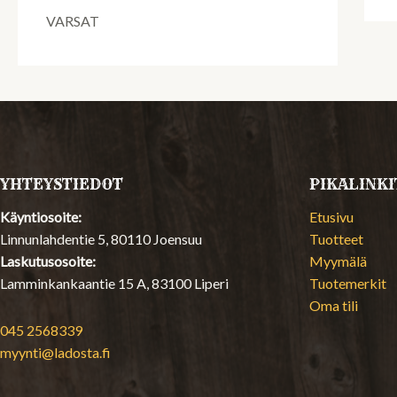
VARSAT
YHTEYSTIEDOT
PIKALINKI
Käyntiosoite:
Etusivu
Linnunlahdentie 5, 80110 Joensuu
Tuotteet
Laskutusosoite:
Myymälä
Lamminkankaantie 15 A, 83100 Liperi
Tuotemerkit
Oma tili
045 2568339
myynti@ladosta.fi