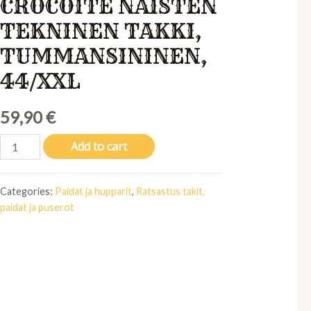
CROCOITE NAISTEN
TEKNINEN TAKKI,
TUMMANSININEN,
44/XXL
59,90
€
Wahlsten
Add to cart
Crocoite
naisten
Categories:
Paidat ja hupparit
,
Ratsastus takit,
tekninen
paidat ja puserot
takki,
tummansininen,
44/XXL
quantity