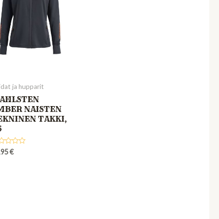
dat ja hupparit
AHLSTEN
MBER NAISTEN
EKNINEN TAKKI,
6
ted
,95
€