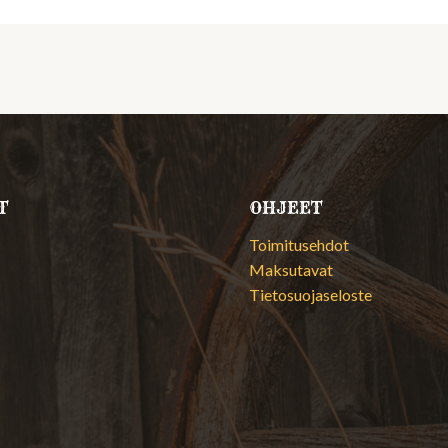
T
OHJEET
Toimitusehdot
Maksutavat
Tietosuojaseloste