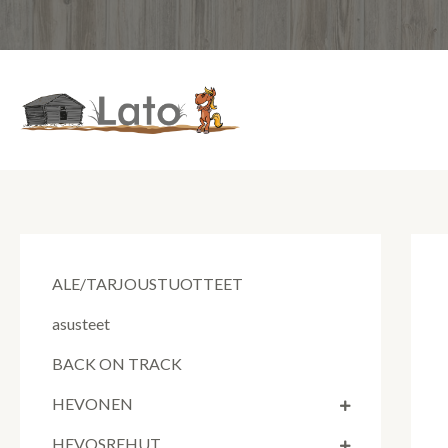
Siirry
sisältöön
ALE/TARJOUSTUOTTEET
asusteet
BACK ON TRACK
HEVONEN
HEVOSREHUT