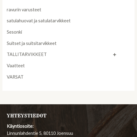
ravurin varusteet
satulahuovat ja satulatarvikkeet
Sesonki
Suitset ja suitsitarvikkeet
TALLITARVIKKEET
Vaatteet
VARSAT
YHTEYSTIEDOT
Käyntiosoite:
Linnunlahdentie 5, 80110 Joensuu