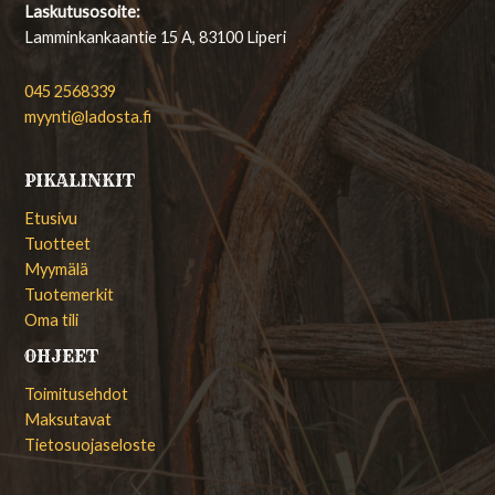
Laskutusosoite:
Lamminkankaantie 15 A, 83100 Liperi
045 2568339
myynti@ladosta.fi
PIKALINKIT
Etusivu
Tuotteet
Myymälä
Tuotemerkit
Oma tili
OHJEET
Toimitusehdot
Maksutavat
Tietosuojaseloste