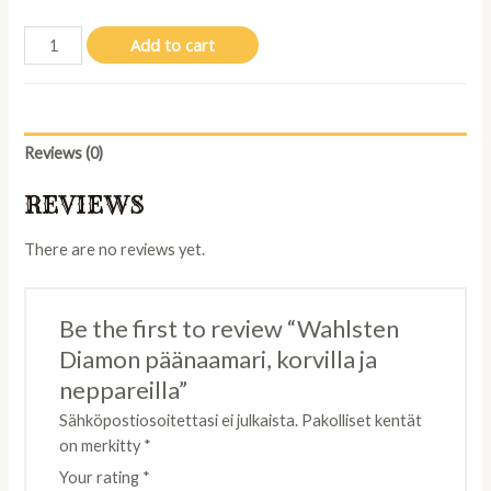
Wahlsten
Add to cart
Diamon
päänaamari,
korvilla
ja
Reviews (0)
neppareilla
quantity
REVIEWS
There are no reviews yet.
Be the first to review “Wahlsten
Diamon päänaamari, korvilla ja
neppareilla”
Sähköpostiosoitettasi ei julkaista.
Pakolliset kentät
on merkitty
*
Your rating
*