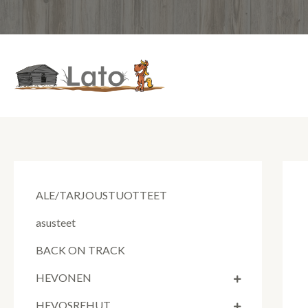
Siirry
sisältöön
ALE/TARJOUSTUOTTEET
asusteet
BACK ON TRACK
HEVONEN
HEVOSREHUT