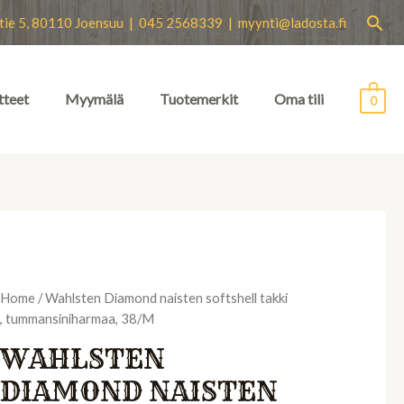
Hae
tie 5, 80110 Joensuu | 045 2568339 |
myynti@ladosta.fi
tteet
Myymälä
Tuotemerkit
Oma tili
0
Home
/ Wahlsten Diamond naisten softshell takki
, tummansiniharmaa, 38/M
WAHLSTEN
DIAMOND NAISTEN