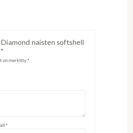
n Diamond naisten softshell
”
ät on merkitty
*
ail
*