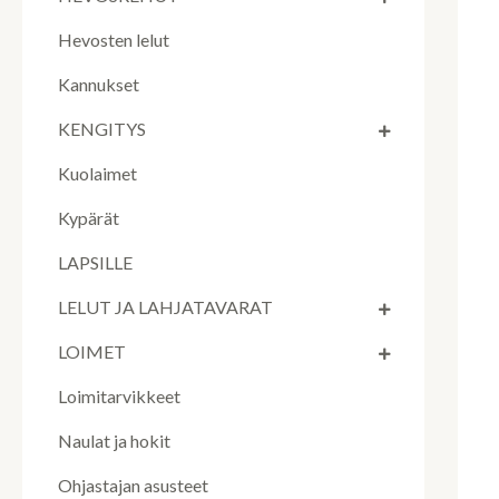
Hevosten lelut
Kannukset
KENGITYS
Kuolaimet
Kypärät
LAPSILLE
LELUT JA LAHJATAVARAT
LOIMET
Loimitarvikkeet
Naulat ja hokit
Ohjastajan asusteet