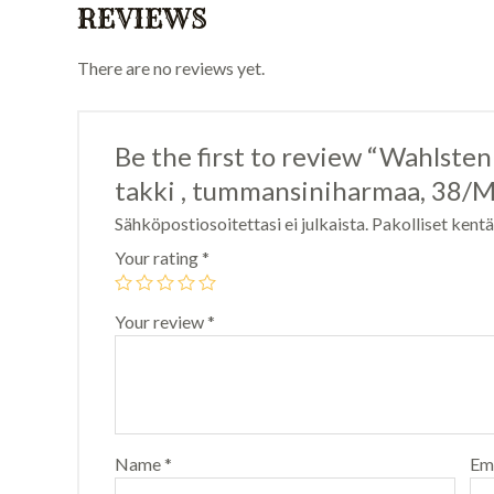
REVIEWS
There are no reviews yet.
Be the first to review “Wahlste
takki , tummansiniharmaa, 38/M
Sähköpostiosoitettasi ei julkaista.
Pakolliset kent
Your rating
*
Your review
*
Name
*
Em