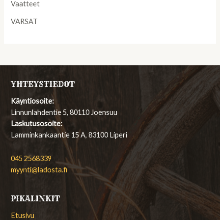
Vaatteet
VARSAT
YHTEYSTIEDOT
Käyntiosoite:
Linnunlahdentie 5, 80110 Joensuu
Laskutusosoite:
Lamminkankaantie 15 A, 83100 Liperi
045 2568339
myynti@ladosta.fi
PIKALINKIT
Etusivu