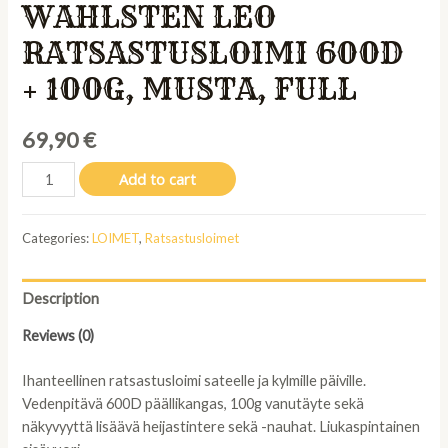
WAHLSTEN LEO
RATSASTUSLOIMI 600D
+ 100G, MUSTA, FULL
69,90
€
Wahlsten
Add to cart
Leo
ratsastusloimi
Categories:
LOIMET
,
Ratsastusloimet
600D
+
100g,
Description
musta,
full
Reviews (0)
quantity
Ihanteellinen ratsastusloimi sateelle ja kylmille päiville.
Vedenpitävä 600D päällikangas, 100g vanutäyte sekä
näkyvyyttä lisäävä heijastintere sekä -nauhat. Liukaspintainen