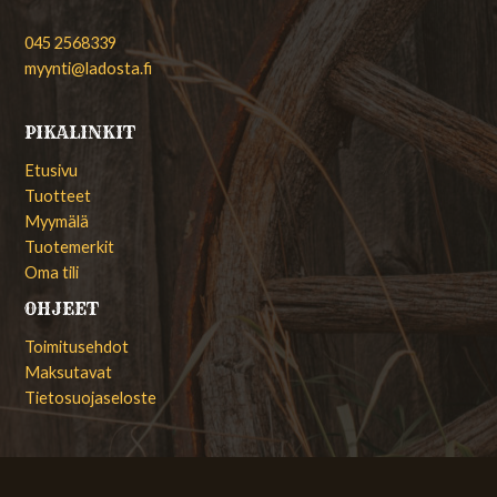
045 2568339
myynti@ladosta.fi
PIKALINKIT
Etusivu
Tuotteet
Myymälä
Tuotemerkit
Oma tili
OHJEET
Toimitusehdot
Maksutavat
Tietosuojaseloste