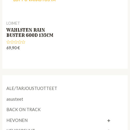
LOIMET
WAHLSTEN RAIN
BUSTER 600D 135CM
Rated
69,90
€
0
out
of
5
ALE/TARJOUSTUOTTEET
asusteet
BACK ON TRACK
HEVONEN