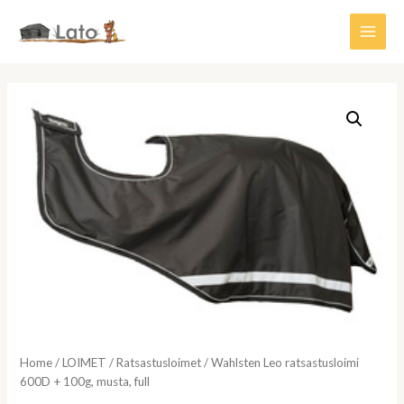
Siirry
sisältöön
Main
Men
Home
/
LOIMET
/
Ratsastusloimet
/ Wahlsten Leo ratsastusloimi
600D + 100g, musta, full