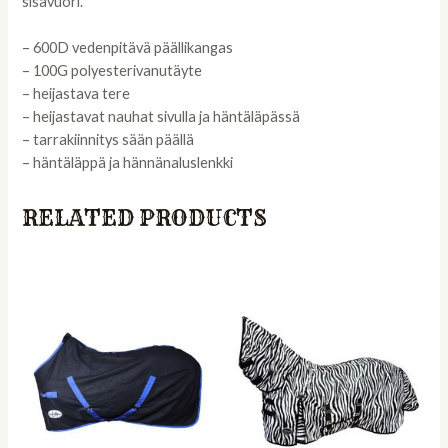
sisävuori.
– 600D vedenpitävä päällikangas
– 100G polyesterivanutäyte
– heijastava tere
– heijastavat nauhat sivulla ja häntäläpässä
– tarrakiinnitys sään päällä
– häntäläppä ja hännänaluslenkki
RELATED PRODUCTS