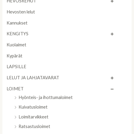
HEVOSREHUT
Hevosten lelut
Kannukset
KENGITYS
Kuolaimet
Kypärät
LAPSILLE
LELUT JA LAHJATAVARAT
LOIMET
Hyönteis- ja ihottumaloimet
Kuivatusloimet
Loimitarvikkeet
Ratsastusloimet