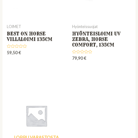
LOIMET
Hyönteissuojat
BEST ON HORSE
HYÖNTEISLOIMI UV
VILLALOIMI 135CM
ZEBRA, HORSE
COMFORT, 135CM
Rated
59,50
€
0
Rated
79,90
€
out
0
of
out
5
of
5
LOPPU VARASTOSTA