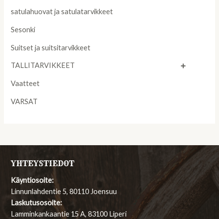
satulahuovat ja satulatarvikkeet
Sesonki
Suitset ja suitsitarvikkeet
TALLITARVIKKEET
Vaatteet
VARSAT
YHTEYSTIEDOT
Käyntiosoite:
Linnunlahdentie 5, 80110 Joensuu
Laskutusosoite:
Lamminkankaantie 15 A, 83100 Liperi