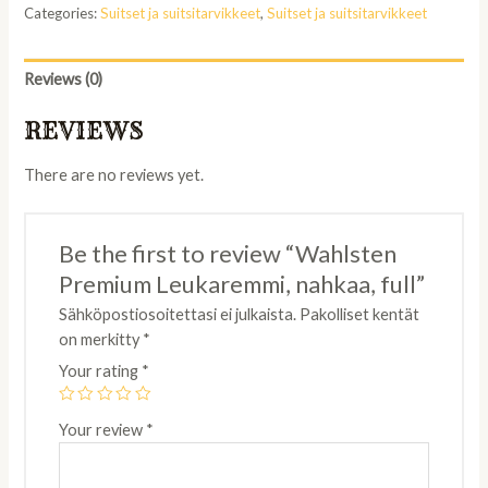
Categories:
Suitset ja suitsitarvikkeet
,
Suitset ja suitsitarvikkeet
nahkaa,
full
quantity
Reviews (0)
REVIEWS
There are no reviews yet.
Be the first to review “Wahlsten
Premium Leukaremmi, nahkaa, full”
Sähköpostiosoitettasi ei julkaista.
Pakolliset kentät
on merkitty
*
Your rating
*
Your review
*