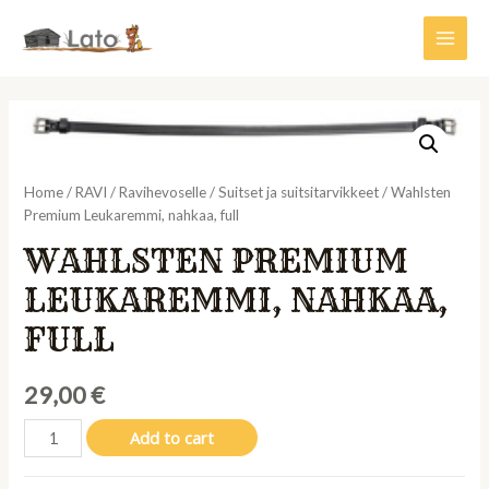
Siirry
sisältöön
Main
Men
Home
/
RAVI
/
Ravihevoselle
/
Suitset ja suitsitarvikkeet
/ Wahlsten
Premium Leukaremmi, nahkaa, full
WAHLSTEN PREMIUM
LEUKAREMMI, NAHKAA,
FULL
29,00
€
Wahlsten
Add to cart
Premium
Leukaremmi,