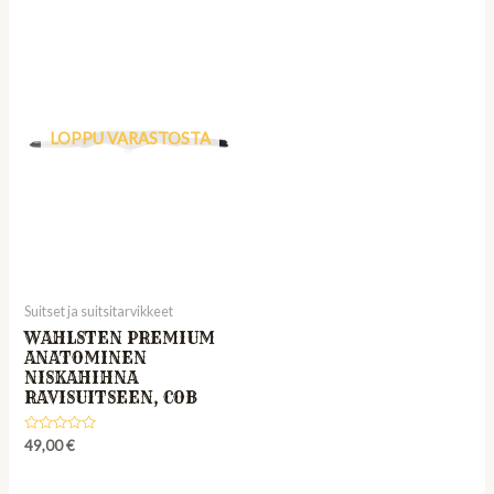
LOPPU VARASTOSTA
Suitset ja suitsitarvikkeet
WAHLSTEN PREMIUM
ANATOMINEN
NISKAHIHNA
RAVISUITSEEN, COB
Rated
49,00
€
0
out
of