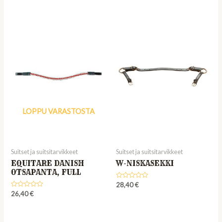
LOPPU VARASTOSTA
Suitset ja suitsitarvikkeet
Suitset ja suitsitarvikkeet
EQUITARE DANISH
W-NISKASEKKI
OTSAPANTA, FULL
Rated
28,40
€
0
Rated
26,40
€
out
0
of
out
5
of
5