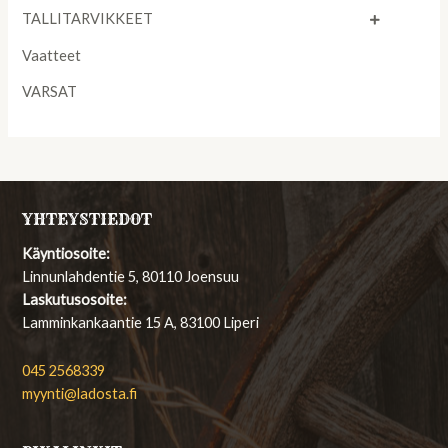
TALLITARVIKKEET
Vaatteet
VARSAT
YHTEYSTIEDOT
Käyntiosoite:
Linnunlahdentie 5, 80110 Joensuu
Laskutusosoite:
Lamminkankaantie 15 A, 83100 Liperi
045 2568339
myynti@ladosta.fi