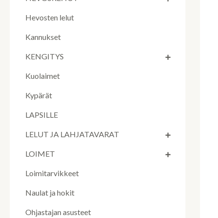
Hevosten lelut
Kannukset
KENGITYS
Kuolaimet
Kypärät
LAPSILLE
LELUT JA LAHJATAVARAT
LOIMET
Loimitarvikkeet
Naulat ja hokit
Ohjastajan asusteet