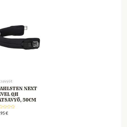
tsavyöt
AHLSTEN NEXT
EVEL QH
ATSAVYÖ, 50CM
ted
,95
€