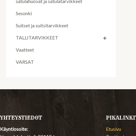
satulahuovat ja satulatarvikkeet
Sesonki
Suitset ja suitsitarvikkeet
TALLITARVIKKEET
Vaatteet
VARSAT
YHTEYSTIEDOT
PIKALINKI
Käyntiosoite:
Etusivu