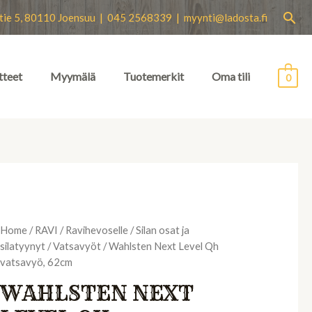
Hae
tie 5, 80110 Joensuu | 045 2568339 |
myynti@ladosta.fi
tteet
Myymälä
Tuotemerkit
Oma tili
0
Home
/
RAVI
/
Ravihevoselle
/
Silan osat ja
silatyynyt
/
Vatsavyöt
/ Wahlsten Next Level Qh
vatsavyö, 62cm
WAHLSTEN NEXT