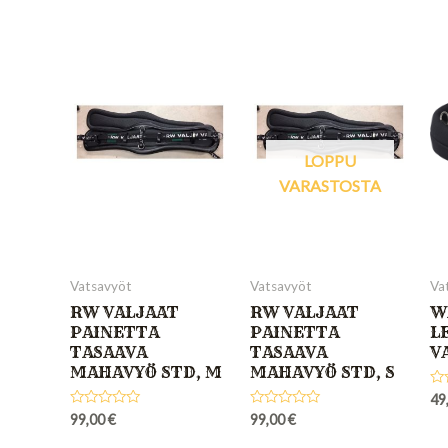
LOPPU
VARASTOSTA
Vatsavyöt
Vatsavyöt
Va
RW VALJAAT
RW VALJAAT
W
PAINETTA
PAINETTA
L
TASAAVA
TASAAVA
V
MAHAVYÖ STD, M
MAHAVYÖ STD, S
Ra
49
0
Rated
Rated
99,00
€
99,00
€
out
0
0
of
out
out