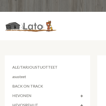
Siirry
sisältöön
ALE/TARJOUSTUOTTEET
asusteet
BACK ON TRACK
HEVONEN
HEVOSREHUT