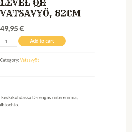
LEVEL QH
VATSAVYÖ, 62CM
49,95
€
Wahlsten
Add to cart
Next
Level
Category:
Vatsavyöt
Qh
vatsavyö,
62cm
quantity
n keskikohdassa D-rengas rinteremmiä,
aihtoehto.