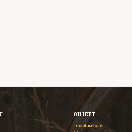
T
OHJEET
Toimitusehdot