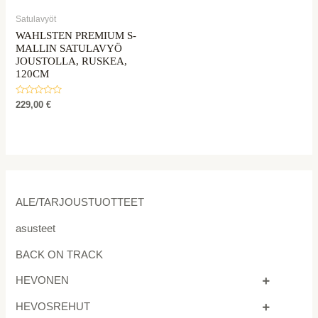
Satulavyöt
WAHLSTEN PREMIUM S-
MALLIN SATULAVYÖ
JOUSTOLLA, RUSKEA,
120CM
Rated
229,00
€
0
out
of
5
ALE/TARJOUSTUOTTEET
asusteet
BACK ON TRACK
HEVONEN
HEVOSREHUT