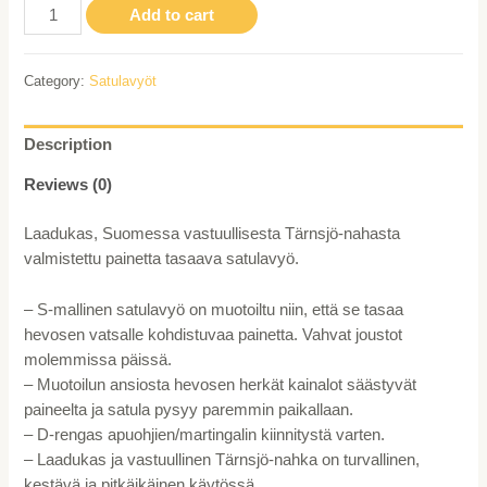
WAHLSTEN
Add to cart
PREMIUM
S-
Category:
Satulavyöt
MALLIN
SATULAVYÖ
JOUSTOLLA,
Description
MUSTA,
80cm
Reviews (0)
quantity
Laadukas, Suomessa vastuullisesta Tärnsjö-nahasta
valmistettu painetta tasaava satulavyö.
– S-mallinen satulavyö on muotoiltu niin, että se tasaa
hevosen vatsalle kohdistuvaa painetta. Vahvat joustot
molemmissa päissä.
– Muotoilun ansiosta hevosen herkät kainalot säästyvät
paineelta ja satula pysyy paremmin paikallaan.
– D-rengas apuohjien/martingalin kiinnitystä varten.
– Laadukas ja vastuullinen Tärnsjö-nahka on turvallinen,
kestävä ja pitkäikäinen käytössä.