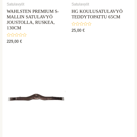
Satulavyöt
Satulavyöt
WAHLSTEN PREMIUM S-
HG KOULUSATULAVYÖ
MALLIN SATULAVYÖ
TEDDYTOPATTU 65CM
JOUSTOLLA, RUSKEA,
130CM
Rated
25,00
€
0
out
Rated
of
229,00
€
0
5
out
of
5