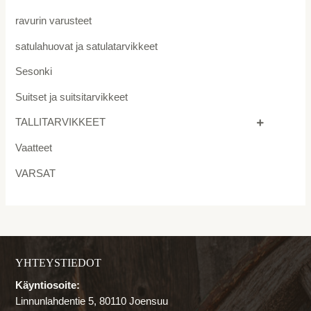
ravurin varusteet
satulahuovat ja satulatarvikkeet
Sesonki
Suitset ja suitsitarvikkeet
TALLITARVIKKEET
Vaatteet
VARSAT
YHTEYSTIEDOT
Käyntiosoite:
Linnunlahdentie 5, 80110 Joensuu