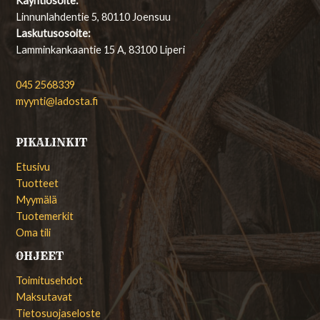
Käyntiosoite:
Linnunlahdentie 5, 80110 Joensuu
Laskutusosoite:
Lamminkankaantie 15 A, 83100 Liperi
045 2568339
myynti@ladosta.fi
PIKALINKIT
Etusivu
Tuotteet
Myymälä
Tuotemerkit
Oma tili
OHJEET
Toimitusehdot
Maksutavat
Tietosuojaseloste