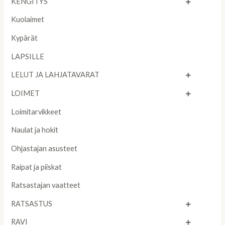
KENGITYS
Kuolaimet
Kypärät
LAPSILLE
LELUT JA LAHJATAVARAT
LOIMET
Loimitarvikkeet
Naulat ja hokit
Ohjastajan asusteet
Raipat ja piiskat
Ratsastajan vaatteet
RATSASTUS
RAVI