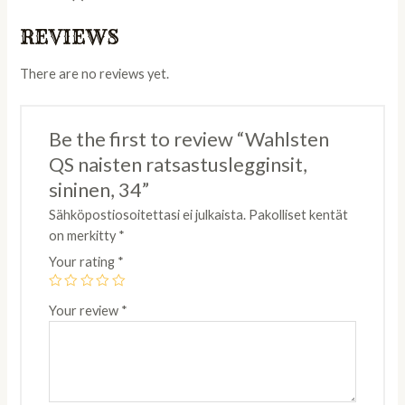
quantity
REVIEWS
There are no reviews yet.
Be the first to review “Wahlsten
QS naisten ratsastuslegginsit,
sininen, 34”
Sähköpostiosoitettasi ei julkaista.
Pakolliset kentät
on merkitty
*
Your rating
*
Your review
*