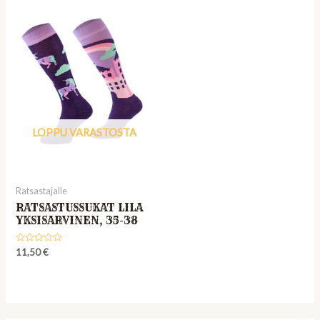
LOPPU VARASTOSTA
Ratsastajalle
RATSASTUSSUKAT LILA
YKSISARVINEN, 35-38
Rated
11,50
€
0
out
of
5