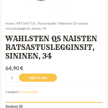
Home
/
RATSASTUS
/
Ratsastajalle
/ Wahlsten QS naisten
ratsastuslegginsit, sininen, 34
WAHLSTEN QS NAISTEN
RATSASTUSLEGGINSIT,
SININEN, 34
64,90
€
Wahlsten
Add to cart
QS
naisten
Category:
Ratsastajalle
ratsastuslegginsit,
sininen,
34
Reviews (0)