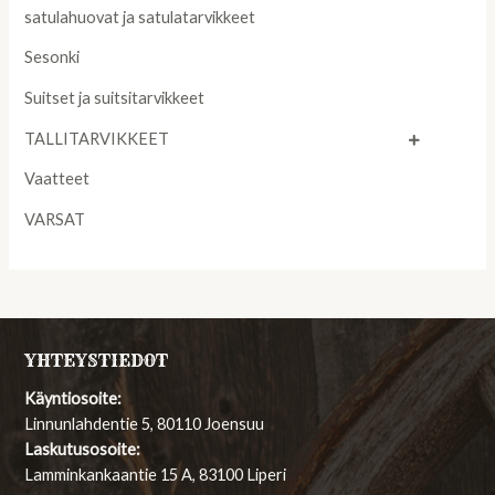
satulahuovat ja satulatarvikkeet
Sesonki
Suitset ja suitsitarvikkeet
TALLITARVIKKEET
Vaatteet
VARSAT
YHTEYSTIEDOT
Käyntiosoite:
Linnunlahdentie 5, 80110 Joensuu
Laskutusosoite:
Lamminkankaantie 15 A, 83100 Liperi