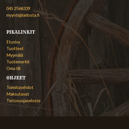
045 2568339
myynti@ladosta.fi
PIKALINKIT
Etusivu
Tuotteet
Myymälä
Tuotemerkit
Oma tili
OHJEET
Toimitusehdot
Maksutavat
Tietosuojaseloste