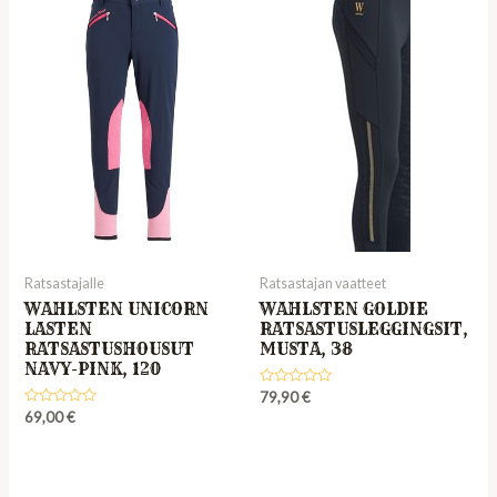
Ratsastajalle
Ratsastajan vaatteet
WAHLSTEN UNICORN
WAHLSTEN GOLDIE
LASTEN
RATSASTUSLEGGINGSIT,
RATSASTUSHOUSUT
MUSTA, 38
NAVY-PINK, 120
Rated
79,90
€
0
Rated
69,00
€
out
0
of
out
5
of
5