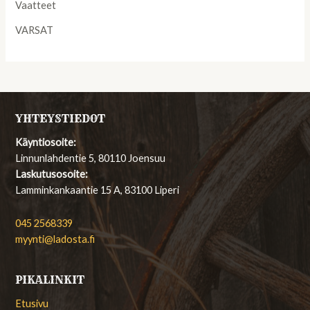
Vaatteet
VARSAT
YHTEYSTIEDOT
Käyntiosoite:
Linnunlahdentie 5, 80110 Joensuu
Laskutusosoite:
Lamminkankaantie 15 A, 83100 Liperi
045 2568339
myynti@ladosta.fi
PIKALINKIT
Etusivu