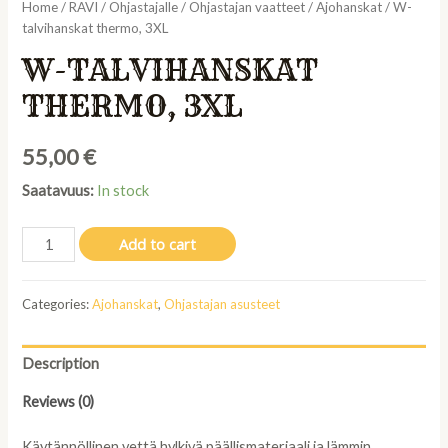
Home
/
RAVI
/
Ohjastajalle
/
Ohjastajan vaatteet
/
Ajohanskat
/ W-
talvihanskat thermo, 3XL
W-TALVIHANSKAT
THERMO, 3XL
55,00
€
Saatavuus:
In stock
W-
Add to cart
talvihanskat
thermo,
Categories:
Ajohanskat
,
Ohjastajan asusteet
3XL
quantity
Description
Reviews (0)
Käytännöllinen vettä hylkivä päällismateriaali ja lämmin