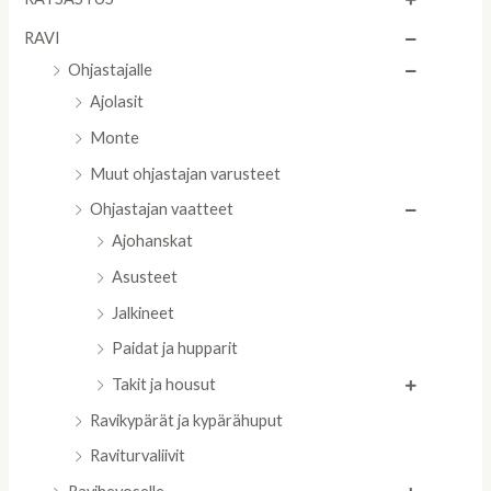
RAVI
Ohjastajalle
Ajolasit
Monte
Muut ohjastajan varusteet
Ohjastajan vaatteet
Ajohanskat
Asusteet
Jalkineet
Paidat ja hupparit
Takit ja housut
Ravikypärät ja kypärähuput
Raviturvaliivit