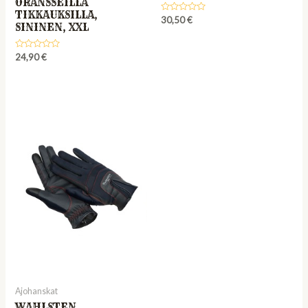
ORANSSEILLA
TIKKAUKSILLA,
Rated
30,50
€
SININEN, XXL
0
out
of
5
Rated
24,90
€
0
out
of
5
Ajohanskat
WAHLSTEN