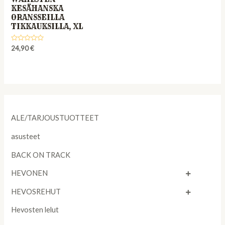
KESÄHANSKA
ORANSSEILLA
TIKKAUKSILLA, XL
Rated
24,90
€
0
out
of
5
ALE/TARJOUSTUOTTEET
asusteet
BACK ON TRACK
HEVONEN
HEVOSREHUT
Hevosten lelut