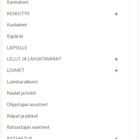
Kannukset
KENGITYS
Kuolaimet
Kypärät
LAPSILLE
LELUT JA LAHJATAVARAT
LOIMET
Loimitarvikkeet
Naulat ja hokit
Ohjastajan asusteet
Raipat ja piiskat
Ratsastajan vaatteet
RATSASTUS