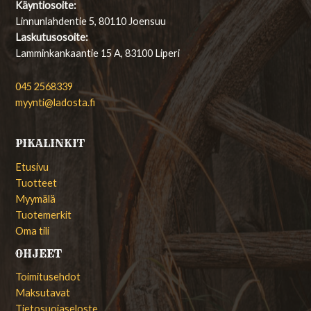
Käyntiosoite:
Linnunlahdentie 5, 80110 Joensuu
Laskutusosoite:
Lamminkankaantie 15 A, 83100 Liperi
045 2568339
myynti@ladosta.fi
PIKALINKIT
Etusivu
Tuotteet
Myymälä
Tuotemerkit
Oma tili
OHJEET
Toimitusehdot
Maksutavat
Tietosuojaseloste