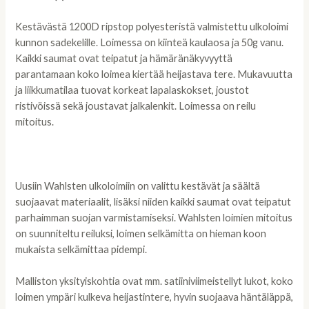
Kestävästä 1200D ripstop polyesteristä valmistettu ulkoloimi
kunnon sadekelille. Loimessa on kiinteä kaulaosa ja 50g vanu.
Kaikki saumat ovat teipatut ja hämäränäkyvyyttä
parantamaan koko loimea kiertää heijastava tere. Mukavuutta
ja liikkumatilaa tuovat korkeat lapalaskokset, joustot
ristivöissä sekä joustavat jalkalenkit. Loimessa on reilu
mitoitus.
Uusiin Wahlsten ulkoloimiin on valittu kestävät ja säältä
suojaavat materiaalit, lisäksi niiden kaikki saumat ovat teipatut
parhaimman suojan varmistamiseksi. Wahlsten loimien mitoitus
on suunniteltu reiluksi, loimen selkämitta on hieman koon
mukaista selkämittaa pidempi.
Malliston yksityiskohtia ovat mm. satiiniviimeistellyt lukot, koko
loimen ympäri kulkeva heijastintere, hyvin suojaava häntäläppä,