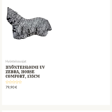
Hyönteissuojat
HYÖNTEISLOIMI UV
ZEBRA, HORSE
COMFORT, 135CM
Rated
79,90
€
0
out
of
5