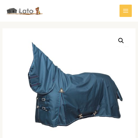
Siirry
sisältöön
Main
Men