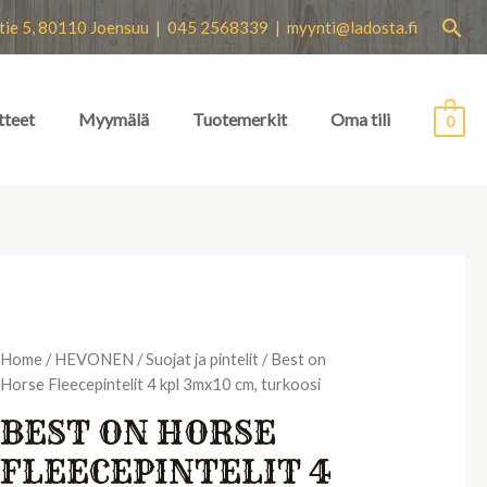
Hae
tie 5, 80110 Joensuu | 045 2568339 |
myynti@ladosta.fi
tteet
Myymälä
Tuotemerkit
Oma tili
0
Home
/
HEVONEN
/
Suojat ja pintelit
/ Best on
Horse Fleecepintelit 4 kpl 3mx10 cm, turkoosi
BEST ON HORSE
FLEECEPINTELIT 4