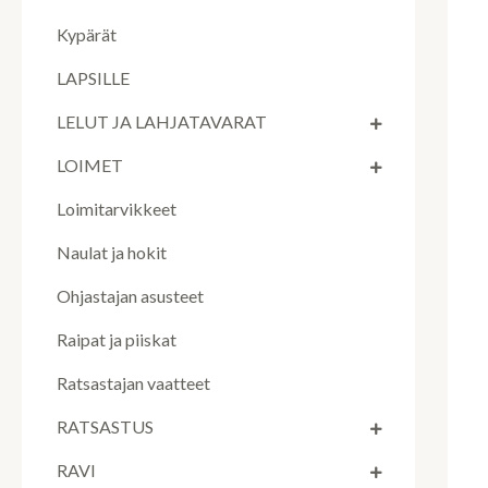
Kypärät
LAPSILLE
LELUT JA LAHJATAVARAT
LOIMET
Loimitarvikkeet
Naulat ja hokit
Ohjastajan asusteet
Raipat ja piiskat
Ratsastajan vaatteet
RATSASTUS
RAVI