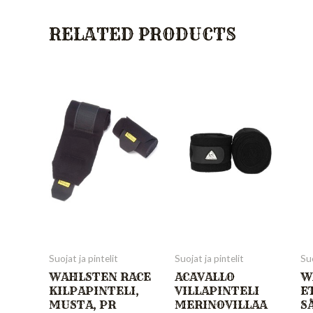
RELATED PRODUCTS
Suojat ja pintelit
Suojat ja pintelit
Suo
WAHLSTEN RACE
ACAVALLO
W
KILPAPINTELI,
VILLAPINTELI
E
MUSTA, PR
MERINOVILLAA
S