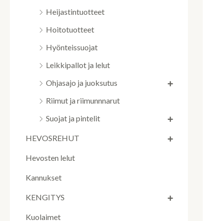
Heijastintuotteet
Hoitotuotteet
Hyönteissuojat
Leikkipallot ja lelut
Ohjasajo ja juoksutus
Riimut ja riimunnnarut
Suojat ja pintelit
HEVOSREHUT
Hevosten lelut
Kannukset
KENGITYS
Kuolaimet