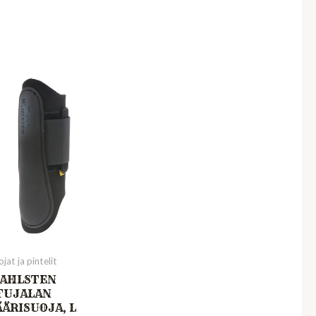
jat ja pintelit
AHLSTEN
TUJALAN
ÄÄRISUOJA, L