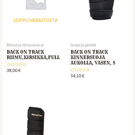
LOPPU VARASTOSTA
Riimut ja riimunnnarut
Suojat ja pintelit
BACK ON TRACK
BACK ON TRACK
RIIMU,KIRSIKKA,FULL
KINNERSUOJA
AUKOLLA, VASEN, S
Rated
38,00
€
0
Rated
54,10
€
out
0
of
out
5
of
5