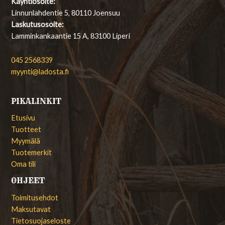
Käyntiosoite:
Linnunlahdentie 5, 80110 Joensuu
Laskutusosoite:
Lamminkankaantie 15 A, 83100 Liperi
045 2568339
myynti@ladosta.fi
PIKALINKIT
Etusivu
Tuotteet
Myymälä
Tuotemerkit
Oma tili
OHJEET
Toimitusehdot
Maksutavat
Tietosuojaseloste