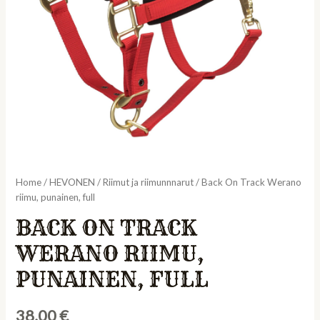
Home
/
HEVONEN
/
Riimut ja riimunnnarut
/ Back On Track Werano
riimu, punainen, full
BACK ON TRACK
WERANO RIIMU,
PUNAINEN, FULL
38,00
€