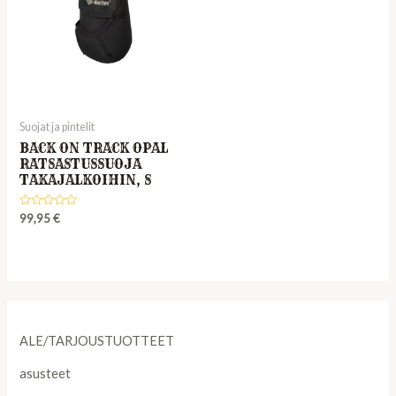
Suojat ja pintelit
BACK ON TRACK OPAL
RATSASTUSSUOJA
TAKAJALKOIHIN, S
Rated
99,95
€
0
out
of
5
ALE/TARJOUSTUOTTEET
asusteet