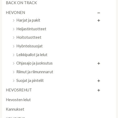
BACK ON TRACK
HEVONEN
Harjat ja pakit
Heijastintuotteet
Hoitotuotteet
Hyönteissuojat
Leikkipallot ja lelut
Ohjasajo ja juoksutus
Riimut ja riimunnnarut
Suojat ja pintelit
HEVOSREHUT
Hevosten lelut
Kannukset