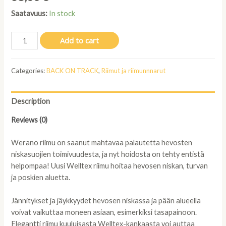
Saatavuus:
In stock
Back
Add to cart
On
Track
Categories:
BACK ON TRACK
,
Riimut ja riimunnnarut
Werano
riimu,
punainen,
Description
full
quantity
Reviews (0)
Werano riimu on saanut mahtavaa palautetta hevosten
niskasuojien toimivuudesta, ja nyt hoidosta on tehty entistä
helpompaa! Uusi Welltex riimu hoitaa hevosen niskan, turvan
ja poskien aluetta.
Jännitykset ja jäykkyydet hevosen niskassa ja pään alueella
voivat vaikuttaa moneen asiaan, esimerkiksi tasapainoon.
Elegantti riimu kuuluisasta Welltex-kankaasta voi auttaa