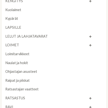
KENGITYS
Kuolaimet
Kypärät
LAPSILLE
LELUT JA LAHJATAVARAT
LOIMET
Loimitarvikkeet
Naulat ja hokit
Ohjastajan asusteet
Raipat ja piiskat
Ratsastajan vaatteet
RATSASTUS
RAVI