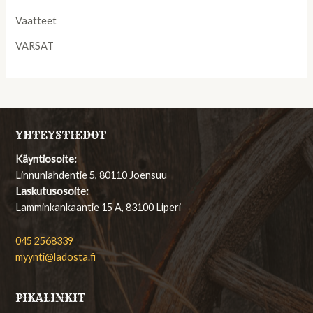
Vaatteet
VARSAT
YHTEYSTIEDOT
Käyntiosoite:
Linnunlahdentie 5, 80110 Joensuu
Laskutusosoite:
Lamminkankaantie 15 A, 83100 Liperi
045 2568339
myynti@ladosta.fi
PIKALINKIT