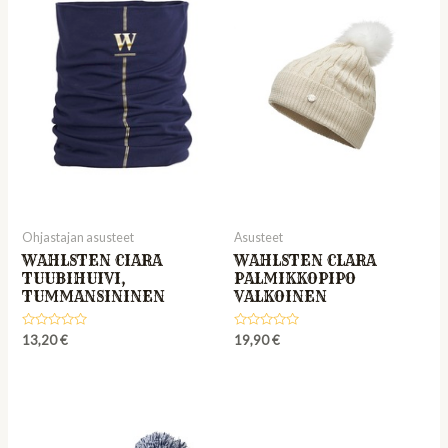
Ohjastajan asusteet
Asusteet
WAHLSTEN CIARA
WAHLSTEN CLARA
TUUBIHUIVI,
PALMIKKOPIPO
TUMMANSININEN
VALKOINEN
Rated
Rated
13,20
€
19,90
€
0
0
out
out
of
of
5
5