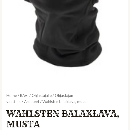
Home
/
RAVI
/
Ohjastajalle
/
Ohjastajan
vaatteet
/
Asusteet
/ Wahlsten balaklava, musta
WAHLSTEN BALAKLAVA,
MUSTA