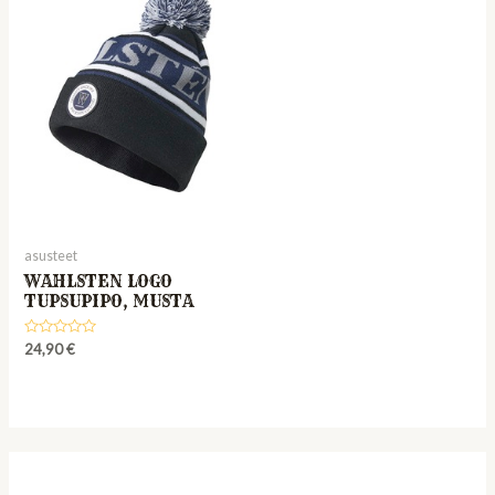
asusteet
WAHLSTEN LOGO
TUPSUPIPO, MUSTA
Rated
24,90
€
0
out
of
5