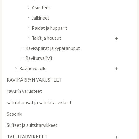
Asusteet
Jalkineet
Paidat ja hupparit
Takit ja housut
Ravikypärät ja kypärähuput
Raviturvaliivit
Ravihevoselle
RAVIKÄRRYN VARUSTEET
ravurin varusteet
satulahuovat ja satulatarvikkeet
Sesonki
Suitset ja suitsitarvikkeet
TALLITARVIKKEET