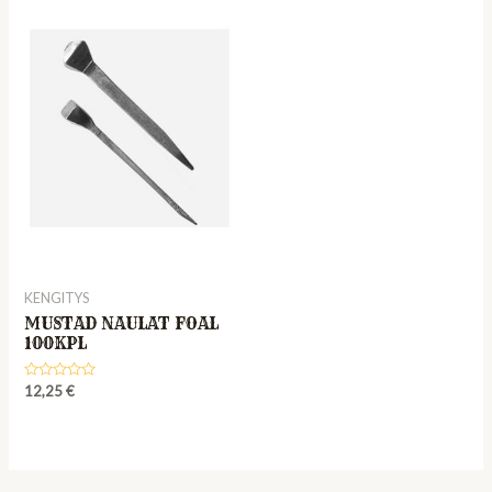
KENGITYS
MUSTAD NAULAT FOAL
100KPL
Rated
12,25
€
0
out
of
5