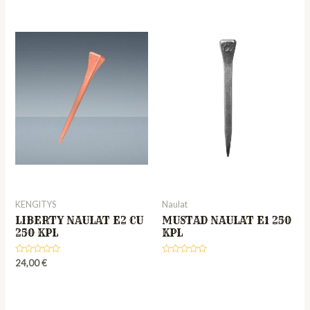
KENGITYS
Naulat
LIBERTY NAULAT E2 CU
MUSTAD NAULAT E1 250
250 KPL
KPL
Rated
Rated
24,00
€
0
0
out
out
of
of
5
5