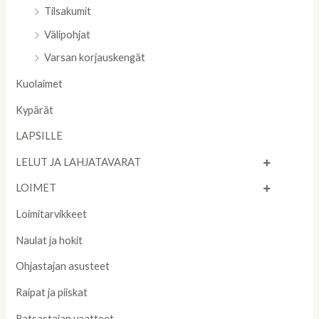
Tilsakumit
Välipohjat
Varsan korjauskengät
Kuolaimet
Kypärät
LAPSILLE
LELUT JA LAHJATAVARAT
LOIMET
Loimitarvikkeet
Naulat ja hokit
Ohjastajan asusteet
Raipat ja piiskat
Ratsastajan vaatteet