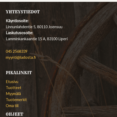
YHTEYSTIEDOT
Käyntiosoite:
Linnunlahdentie 5, 80110 Joensuu
Laskutusosoite:
Lamminkankaantie 15 A, 83100 Liperi
045 2568339
myynti@ladosta.fi
PIKALINKIT
Etusivu
Tuotteet
Myymälä
Tuotemerkit
Oma tili
OHJEET