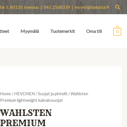
Hae
tie 5, 80110 Joensuu | 045 2568339 |
myynti@ladosta.fi
tteet
Myymälä
Tuotemerkit
Oma tili
0
Home
/
HEVONEN
/
Suojat ja pintelit
/ Wahlsten
Premium lightweight kainalosuojat
WAHLSTEN
PREMIUM