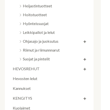
Heijastintuotteet
Hoitotuotteet
Hyönteissuojat
Leikkipallot ja lelut
Ohjasajo ja juoksutus
Riimut ja riimunnnarut
Suojat ja pintelit
HEVOSREHUT
Hevosten lelut
Kannukset
KENGITYS
Kuolaimet