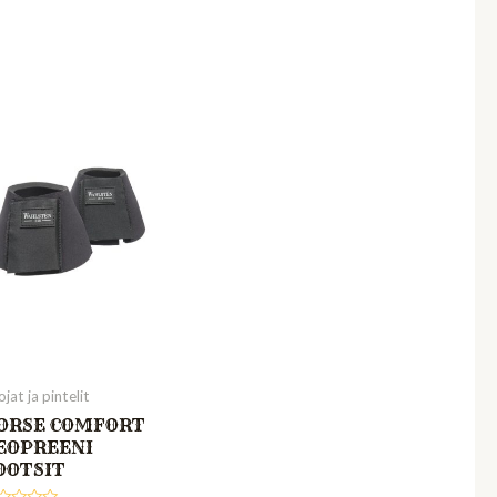
jat ja pintelit
ORSE COMFORT
EOPREENI
OOTSIT