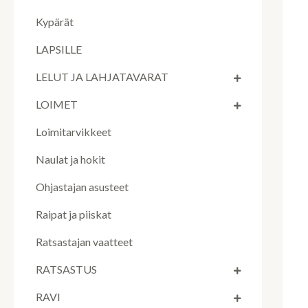
Kypärät
LAPSILLE
LELUT JA LAHJATAVARAT
LOIMET
Loimitarvikkeet
Naulat ja hokit
Ohjastajan asusteet
Raipat ja piiskat
Ratsastajan vaatteet
RATSASTUS
RAVI