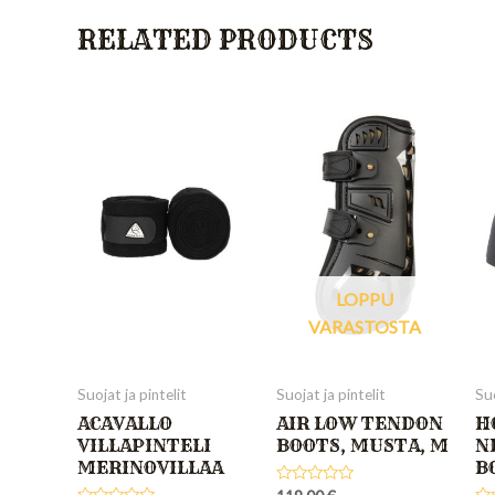
RELATED PRODUCTS
LOPPU
VARASTOSTA
Suojat ja pintelit
Suojat ja pintelit
Suo
ACAVALLO
AIR LOW TENDON
H
VILLAPINTELI
BOOTS, MUSTA, M
N
MERINOVILLAA
B
Rated