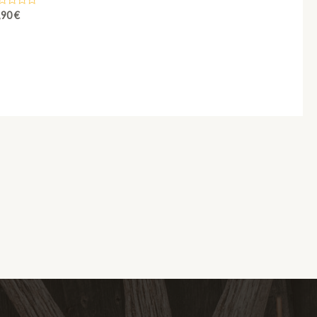
ted
,90
€