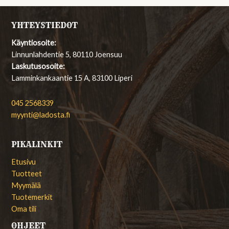
YHTEYSTIEDOT
Käyntiosoite:
Linnunlahdentie 5, 80110 Joensuu
Laskutusosoite:
Lamminkankaantie 15 A, 83100 Liperi
045 2568339
myynti@ladosta.fi
PIKALINKIT
Etusivu
Tuotteet
Myymälä
Tuotemerkit
Oma tili
OHJEET