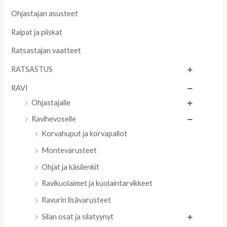
Ohjastajan asusteet
Raipat ja piiskat
Ratsastajan vaatteet
RATSASTUS
RAVI
Ohjastajalle
Ravihevoselle
Korvahuput ja korvapallot
Montevarusteet
Ohjat ja käsilenkit
Ravikuolaimet ja kuolaintarvikkeet
Ravurin lisävarusteet
Silan osat ja silatyynyt