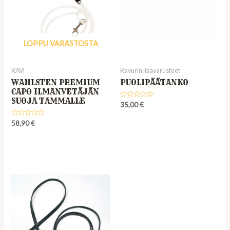
LOPPU VARASTOSTA
RAVI
Ravurin lisävarusteet
WAHLSTEN PREMIUM
PUOLIPÄÄTANKO
CAPO ILMANVETÄJÄN
SUOJA TAMMALLE
Rated
35,00
€
0
out
Rated
of
58,90
€
0
5
out
of
5