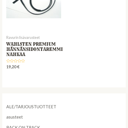
Ravurin lisävarusteet
WAHLSTEN PREMIUM
HÄNNÄNSIDONTAREMMI
NAHKAA
Rated
19,20
€
0
out
of
5
ALE/TARJOUSTUOTTEET
asusteet
BACK ON TRACK