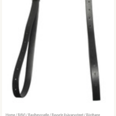
Home
/
RAVI
/
Ravihevoselle
/
Ravurin lisävarusteet
/ Biothane