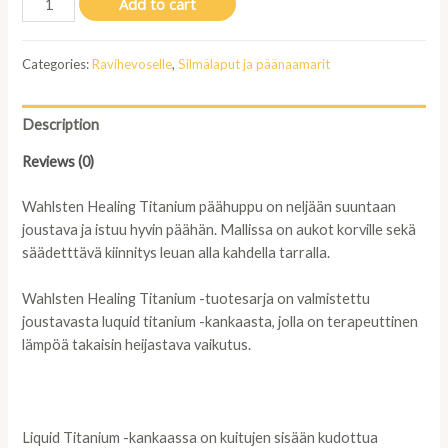
Add to cart
Healing
titanium
Categories:
Ravihevoselle
,
Silmälaput ja päänaamarit
päähuppu,
full
quantity
Description
Reviews (0)
Wahlsten Healing Titanium päähuppu on neljään suuntaan
joustava ja istuu hyvin päähän. Mallissa on aukot korville sekä
säädetttävä kiinnitys leuan alla kahdella tarralla.
Wahlsten Healing Titanium -tuotesarja on valmistettu
joustavasta luquid titanium -kankaasta, jolla on terapeuttinen
lämpöä takaisin heijastava vaikutus.
Liquid Titanium -kankaassa on kuitujen sisään kudottua