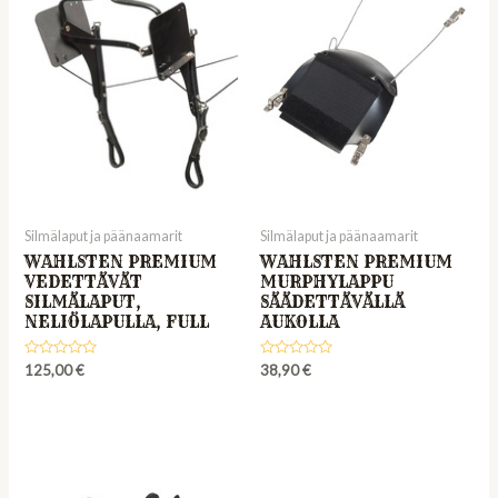
Silmälaput ja päänaamarit
Silmälaput ja päänaamarit
WAHLSTEN PREMIUM
WAHLSTEN PREMIUM
VEDETTÄVÄT
MURPHYLAPPU
SILMÄLAPUT,
SÄÄDETTÄVÄLLÄ
NELIÖLAPULLA, FULL
AUKOLLA
Rated
Rated
125,00
€
38,90
€
0
0
out
out
of
of
5
5