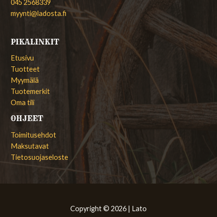
045 2568339
myynti@ladosta.fi
PIKALINKIT
Etusivu
Tuotteet
Myymälä
Tuotemerkit
Oma tili
OHJEET
Toimitusehdot
Maksutavat
Tietosuojaseloste
Copyright © 2026 | Lato