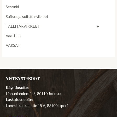
Sesonki
Suitset ja suitsitarvikkeet
TALLITARVIKKEET
Vaatteet
VARSAT
YHTEYSTIEDOT
Käyntiosoite:
Linnunlahdentie 5, 80110 Joensuu
Laskutusosoite:
Lamminkankaantie 15 A, 83100 Liperi