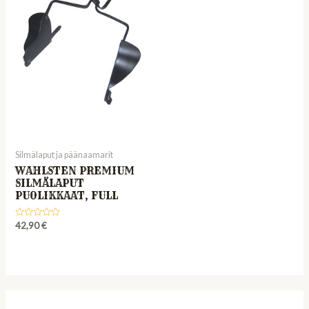
Silmälaput ja päänaamarit
WAHLSTEN PREMIUM
SILMÄLAPUT
PUOLIKKAAT, FULL
Rated
42,90
€
0
out
of
5