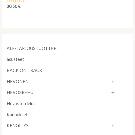
Rated
30,50
€
0
out
of
5
ALE/TARJOUSTUOTTEET
asusteet
BACK ON TRACK
HEVONEN
HEVOSREHUT
Hevosten lelut
Kannukset
KENGITYS