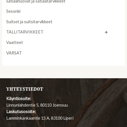
satulahuovat ja satulatarvikkeet
Sesonki
Suitset ja suitsitarvikkeet
TALLITARVIKKEET
Vaatteet
VARSAT
YHTEYSTIEDOT
Käyntiosoite:
Linnunlahdentie 5, 80110 Joensuu
Laskutusosoite:
Lamminkankaantie 15 A, 83100 Liperi