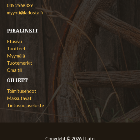
045 2568339
myynti@ladosta.fi
PIKALINKIT
Etusivu
Tuotteet
Myymälä
Tuotemerkit
Oma tili
OHJEET
Toimitusehdot
Maksutavat
Tietosuojaseloste
Copyright © 2026 | Lato