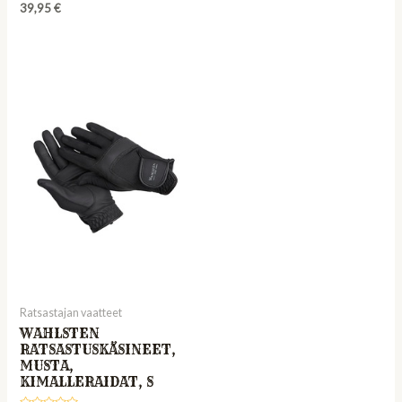
Rated
of
39,95
€
0
5
out
of
5
Ratsastajan vaatteet
WAHLSTEN
RATSASTUSKÄSINEET,
MUSTA,
KIMALLERAIDAT, S