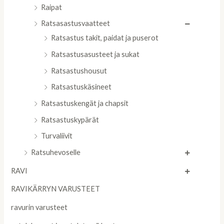
Raipat
Ratsasastusvaatteet
Ratsastus takit, paidat ja puserot
Ratsastusasusteet ja sukat
Ratsastushousut
Ratsastuskäsineet
Ratsastuskengät ja chapsit
Ratsastuskypärät
Turvaliivit
Ratsuhevoselle
RAVI
RAVIKÄRRYN VARUSTEET
ravurin varusteet