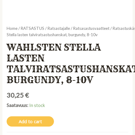
Home
/
RATSASTUS
/
Ratsastajalle
/
Ratsasastusvaatteet
/
Ratsastuskä
Stella lasten talviratsastushanskat, burgundy, 8-10v
WAHLSTEN STELLA
LASTEN
TALVIRATSASTUSHANSKA
BURGUNDY, 8-10V
30,25
€
Saatavuus:
In stock
Add to cart