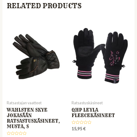
RELATED PRODUCTS
Ratsastajan vaatteet
Ratsastuskäsineet
WAHLSTEN SKYE
QHP LEYLA
JOKASÄÄN
FLEECEKÄSINEET
RATSASTUSKÄSINEET,
MUSTA, S
Rated
15,95
€
0
out