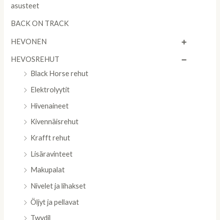
asusteet
BACK ON TRACK
HEVONEN
HEVOSREHUT
Black Horse rehut
Elektrolyytit
Hivenaineet
Kivennäisrehut
Krafft rehut
Lisäravinteet
Makupalat
Nivelet ja lihakset
Öljyt ja pellavat
Twydil