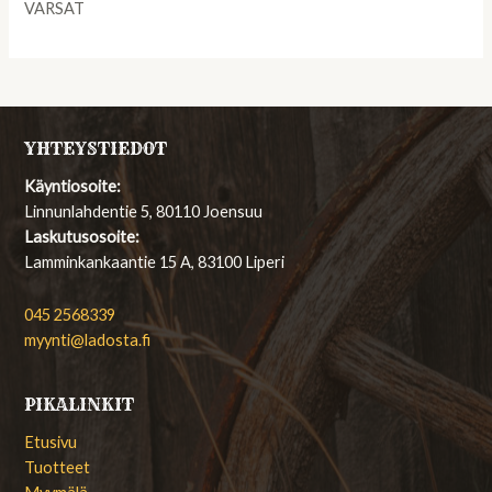
VARSAT
YHTEYSTIEDOT
Käyntiosoite:
Linnunlahdentie 5, 80110 Joensuu
Laskutusosoite:
Lamminkankaantie 15 A, 83100 Liperi
045 2568339
myynti@ladosta.fi
PIKALINKIT
Etusivu
Tuotteet