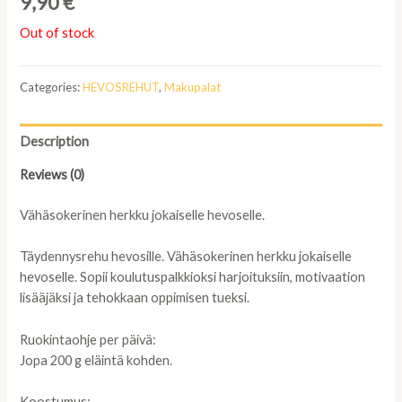
9,90
€
Out of stock
Categories:
HEVOSREHUT
,
Makupalat
Description
Reviews (0)
Vähäsokerinen herkku jokaiselle hevoselle.
Täydennysrehu hevosille. Vähäsokerinen herkku jokaiselle
hevoselle. Sopii koulutuspalkkioksi harjoituksiin, motivaation
lisääjäksi ja tehokkaan oppimisen tueksi.
Ruokintaohje per päivä:
Jopa 200 g eläintä kohden.
Koostumus: