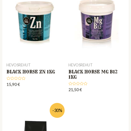
HEVOSREHUT
HEVOSREHUT
BLACK HORSE ZN 1KG
BLACK HORSE MG B12
1KG
Rated
15,90
€
0
Rated
21,50
€
out
0
of
out
5
of
5
-30%